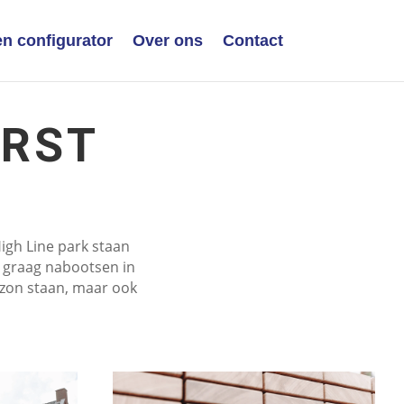
n configurator
Over ons
Contact
ORST
High Line park staan
e graag nabootsen in
 zon staan, maar ook