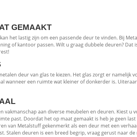
AAT GEMAAKT
m kan het lastig zijn om een passende deur te vinden. Bij Me
ning of kantoor passen. Wilt u graag dubbele deuren? Dat is
rest!
S
alen deur van glas te kiezen. Het glas zorgt er namelijk v
deaal wanneer een ruimte wat kleiner of donkerder is. Uiter
HAAL
 en vakmanschap aan diverse meubelen en deuren. Kiest u vo
ruimte past. Doordat het op maat gemaakt is heb je geen last
uren van Metalstuff gekenmerkt als een deur met een verha
st. Stalen deuren is een breed begrip, vraag gerust naar de