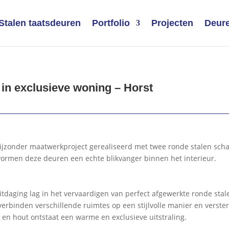
Stalen taatsdeuren
Portfolio
Projecten
Deure
in exclusieve woning – Horst
 bijzonder maatwerkproject gerealiseerd met twee ronde stalen sc
ormen deze deuren een echte blikvanger binnen het interieur.
uitdaging lag in het vervaardigen van perfect afgewerkte ronde sta
binden verschillende ruimtes op een stijlvolle manier en versterk
s en hout ontstaat een warme en exclusieve uitstraling.