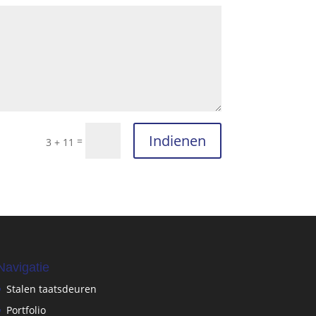
Indienen
=
3 + 11
Navigatie
Stalen taatsdeuren
Portfolio