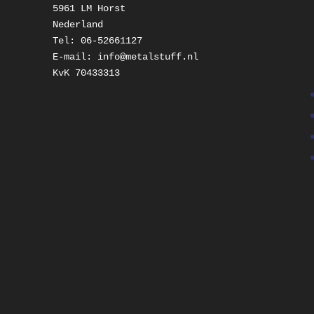
5961 LM Horst

Nederland

Tel: 06-52661127

E-mail: info@metalstuff.nl

KvK 70433313