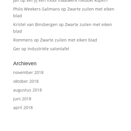
Jan
op
Wil jij een mooi maatwerk meubel kopen?
Philo Weekers-Salimans
op
Zwarte zuilen met eiken
blad
Kristel van Binsbergen
op
Zwarte zuilen met eiken
blad
Rommens
op
Zwarte zuilen met eiken blad
Ger
op
Industriële salontafel
Archieven
november 2018
oktober 2018
augustus 2018
juni 2018
april 2018