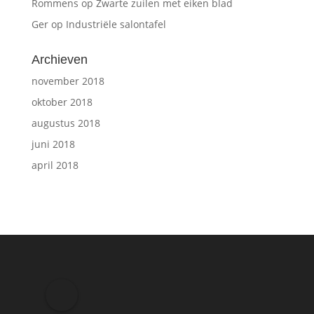
Rommens
op
Zwarte zuilen met eiken blad
Ger
op
Industriële salontafel
Archieven
november 2018
oktober 2018
augustus 2018
juni 2018
april 2018
M
e